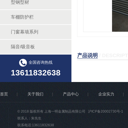
型钢型材
车棚防护栏
门窗幕墙系列
隔音/吸音板
产品说明
/ DESCRIP
全国咨询热线
13611832638
首页
|
关于我们
|
产品中心
|
企业实力
|
© 2018 版权所有 上海一明金属制品有限公司
沪ICP备20002730号-1
联系人：朱先生
联系电话:13611832638