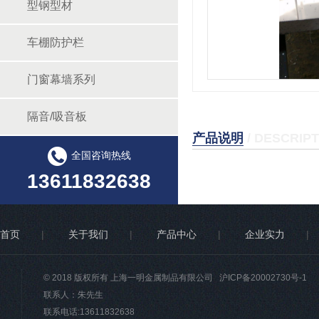
型钢型材
车棚防护栏
门窗幕墙系列
隔音/吸音板
产品说明
/ DESCRIP
全国咨询热线
13611832638
首页
|
关于我们
|
产品中心
|
企业实力
|
© 2018 版权所有 上海一明金属制品有限公司
沪ICP备20002730号-1
联系人：朱先生
联系电话:13611832638